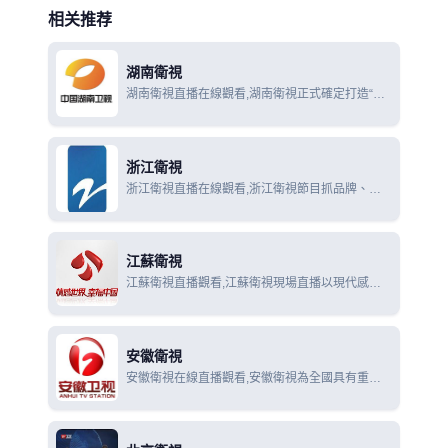
相关推荐
湖南衛視
湖南衛視直播在線觀看,湖南衛視正式確定打造“中
國最具活力的電視娛樂品牌”的目標，秉持“快樂中
國”的核心理念。
浙江衛視
浙江衛視直播在線觀看,浙江衛視節目抓品牌、上
品位，主打娛樂縱貫線，展示人文素養，追求實時
新聞，中國藍影響波及海內外，對促進世界了解浙
江、浙江走向世界發揮了積極作用
江蘇衛視
江蘇衛視直播觀看,江蘇衛視現場直播以現代感、
傳媒感、資訊感及江蘇文化風味形成江蘇現代電視
傳媒的鮮明特色，頻道以新聞版塊、娛樂版塊、電
視劇版塊的合理劃分
安徽衛視
安徽衛視在線直播觀看,安徽衛視為全國具有重要
影響力的強勢傳媒，穩固地位列於全國衛視第一陣
營。