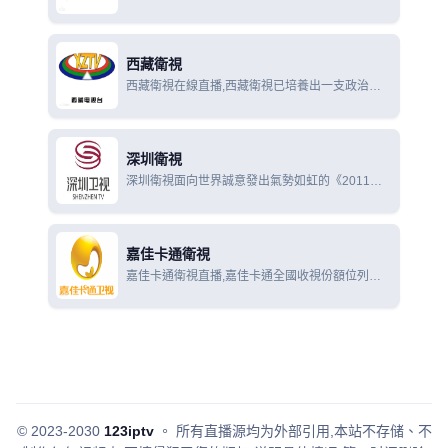
新聞及民生熱點，更是利用地緣優勢，聯動港澳，
連線全國，放眼全球，是廣東省內對外宣傳的重要
窗口。
西藏衛視
西藏衛視在線直播,西藏衛視已培養出一支政治素
質強、業務精、紀律嚴、作風正的新聞工作者隊
伍，全台提出的口號是：面向全國，面向世界，走
具有地方、民族特色的道路
深圳衛視
深圳衛視面向世界誠意發出氣勢如虹的《2011全
球採購計劃》，從節目、大型活動、電視劇等優質
資源的合作購買.
嘉佳卡通衛視
嘉佳卡通衛視直播,嘉佳卡通全國收視份額位列同
類卡通衛視三甲；北上廣深四大一線城市收視總份
額排名同類卡通衛視之首.
© 2023-2030
123iptv
。
所有直播源均为外部引用,本站不存储、不