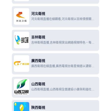
類型化和錯位編排相結合，整體和細節拾遺補缺。
河北衛視
河北衛視直播在線觀看,河北衛視以百姓情懷關注
天下，以民生訴求為媒體擔當，本著“民生導向、
百姓情懷、新聞特質、時尚樂觀的定位，聚集能量
全力打造第一民生衛視
吉林衛視
吉林衛視直播,吉林衛視突出網絡視頻特色，每天
實時發布吉林省政治、經濟、社會、文化等各方面
的新聞資訊，彌補了影像信息稍縱即逝可能帶給觀
眾的遺憾。
廣西衛視
廣西衛視在線直播,廣西電視台衛星頻道以濃郁而
清新的地方民族特色，溫馨而獨特的家庭女性定
位，豐富而精彩的節目內容，絢麗而多姿的節目樣
式，以及全面數字化的節目生產和播出
山西衛視
山西衛視直播,山西衛視全面建設小康與和諧社會
服務為宗旨，定位於以新聞、專題、綜藝、戲曲、
電視劇等多檔精品欄目構成，全方位展現山西政
治、經濟、文化和風土人情的特色化
陝西衛視