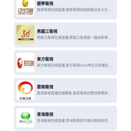
遼寧衛視
遼寧衛視在線直播,遼寧衛視改版將推出多元化節
目樣式，其中包含新聞、公益、娛樂、健康養生、
職場競技、創意比拼、青春勵誌等多種讓人眼前一
亮的新節目，將全面契合遼寧衛視的頻道新定位
黑龍江衛視
黑龍江衛視在線直播,黑龍江衛視是一檔由新華社
和黑龍江電視台聯手打造，集合雙方優勢資源，追
求新聞落點全覆蓋的新聞節目。
東方衛視
東方衛視在線直播,東方衛視24小時全天候播出，
主要播出包括新聞、影視劇、綜藝、生活服務等類
別的節目，是SMG（上海東方傳媒集團有限公
司）內容產品的聚集高地，其中新聞由SMG電視
雲南衛視
新聞中心製作提供
雲南衛視直播在線觀看,雲南電視台堅持新聞與特
色立台、資源與品牌強台、人才與管理興台的辦台
理念。
青海衛視
青海衛視在線直播,青海衛視是中國大陸地區的省
級衛星頻道，節目內容主要以播放青海省地方新聞