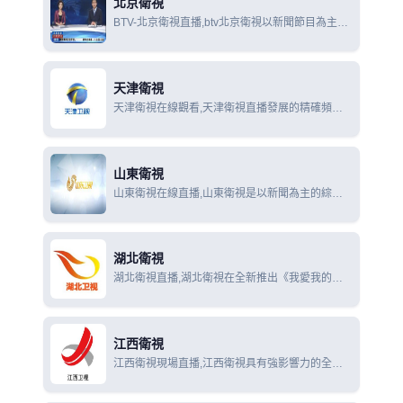
北京衛視
BTV-北京衛視直播,btv北京衛視以新聞節目為主
體，匯集全台精品節目的綜合頻道。秉承大家風
範，追求文化品位，依托首都地緣優勢，堅持遍觀
全球的國際視角，整合資源，打造具有全國影響力
天津衛視
天津衛視在線觀看,天津衛視直播發展的精確頻道
定位，基於天津人性格中樂觀開朗、懂生活
山東衛視
山東衛視在線直播,山東衛視是以新聞為主的綜合
頻道，以情深似海義重如山為頻道定位，立足山東
省，面向全國。每天優秀的電視節目。
湖北衛視
湖北衛視直播,湖北衛視在全新推出《我愛我的祖
國》等11檔節目，改造提升《天生我財》等4檔節
目，形成“重導向”的新聞節目帶、“提品質”的人文
節目帶
江西衛視
江西衛視現場直播,江西衛視具有強影響力的全國
性媒體。傳奇故事、深度觀察、雜誌天下、經典傳
奇、金牌調解等為江西衛視的品牌欄目.