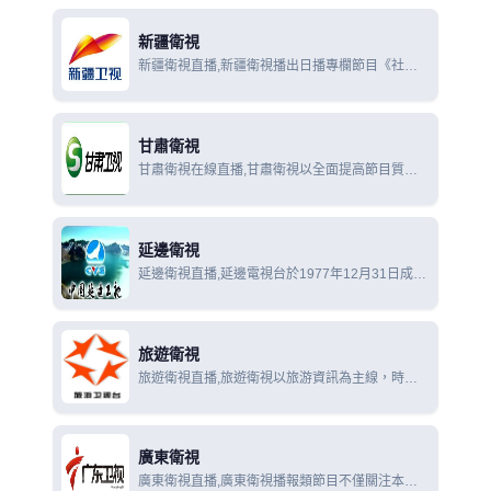
以及電視劇為主。
新疆衛視
新疆衛視直播,新疆衛視播出日播專欄節目《社會
全接觸》《絲路新發現》《農牧新天地》，日播資
訊節目《國際空間站》《財富資訊》《財經新視
線》
甘肅衛視
甘肅衛視在線直播,甘肅衛視以全面提高節目質量
為目標，把節目質量視為全台的生命線，注重對內
部機制的改革，不斷優化調整和改版各類節目
延邊衛視
延邊衛視直播,延邊電視台於1977年12月31日成
立，是中國唯一用朝、漢兩種語言播出節目的地區
級綜合電視台.
旅遊衛視
旅遊衛視直播,旅遊衛視以旅游資訊為主線，時
尚、娛樂並重。旅遊衛視位於美麗的海南海口，為
海南省唯一的省級衛星頻道，在全國擁有很高收視
率。
廣東衛視
廣東衛視直播,廣東衛視播報類節目不僅關注本土