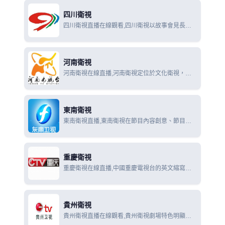
四川衛視
四川衛視直播在線觀看,四川衛視以故事會見長於
同類媒體，六檔虛擬故事（影視劇）及自辦節目帶
天下故事，外加新聞故事欄目《新聞連連看》，凸
顯頻道特色。
河南衛視
河南衛視在線直播,河南衛視定位於文化衛視，以
權威時政新聞為主幹，以多姿多彩的文化綜藝娛樂
節目為龍頭，薈萃社教、綜藝、動畫、影視劇等精
品節目，目前共開設10餘個欄目，全天24小時不
東南衛視
間斷
東南衛視直播,東南衛視在節目內容創意、節目編
排上都集中體現歡樂海峽的台海政策,東南衛視
《歡樂海峽》節目通欄，為全國的觀眾帶來獨特的
“台灣風味”受到了觀眾及專家的好
重慶衛視
重慶衛視在線直播,中國重慶電視台的英文縮寫為
CCQTV，所以該集團（台）的標誌是以一個地球
為中心，兩個英文字母“C”環繞其外。
貴州衛視
貴州衛視直播在線觀看,貴州衛視劇場特色明顯，