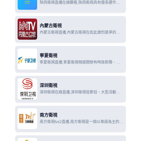
陝西衛視直播在線觀看,陝西衛視具有擅長運作大
型人文活動和電視作品的優良傳統：雁塔祈福鐘鳴
五洲跨年環球直播祈福盛典,中華大祭祖公祭軒轅
黃帝大典
內蒙古衛視
內蒙古衛視直播,內蒙古衛視在如此激烈競爭的狀
況下，打造具有雄渾、剛毅、豪邁風格的特色頻
道，有利於內蒙古自身優勢和挖掘和發揮，有利於
內蒙古漢語衛視頻道在全國獨闢蹊徑，獨樹一幟。
寧夏衛視
寧夏衛視直播,寧夏衛視頻道開辦有時政新聞、新
聞評論專題、各類專欄，同時兼顧生活、文化和娛
樂及國內外的精品電視劇和綜藝類節目，各類型節
目定位精確，全方位、多角度的滿足廣大觀眾的多
深圳衛視
深圳衛視在線直播,深圳衛視從節目、大型活動、
電視劇等優質資源的合作購買；到業界精英、演藝
界人才的吸引加盟；從創意、文化、經濟公司的新
節目研發；到購買專項分析報告，專業決策諮詢；
南方衛視
南方衛視tvs2直播,南方衛視是一個以粵語為主的衛
星電視頻道，是中國大陸唯一獲國家廣電總局批准
上星的地方語言電視頻道，也是全球第一個純粵語
播出的衛星電視頻道。