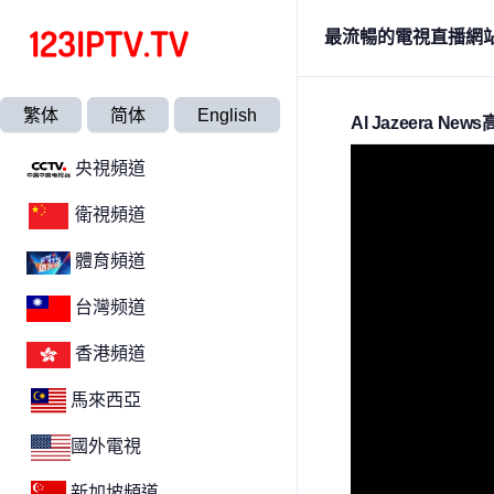
最流暢的電視直播網
繁体
简体
English
Al Jazeera Ne
央視頻道
衛視頻道
體育頻道
台灣频道
香港頻道
馬來西亞
國外電視
新加坡頻道