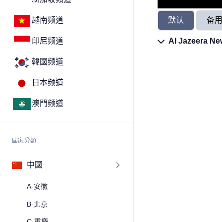
默认
备
越南频道
Al Jazeera N
印尼频道
韓國频道
日本频道
澳門频道
國家分類
中國
A-安徽
B-北京
C-重慶