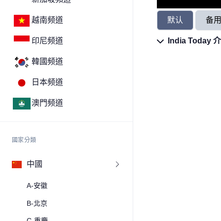
默认
备
越南频道
India Today 
印尼频道
韓國频道
日本频道
澳門频道
國家分類
中國
A-安徽
B-北京
C-重慶