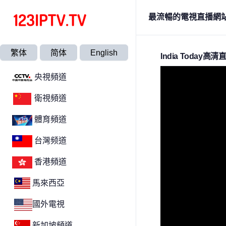
最流暢的電視直播網
繁体
简体
English
India Today高清
央視頻道
衛視頻道
體育頻道
台灣频道
香港頻道
馬來西亞
國外電視
新加坡頻道