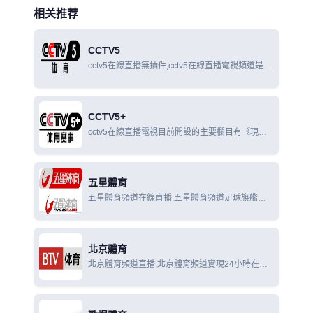
相关推荐
CCTV5
cctv5在線直播無插件,cctv5在線直播電視頻道是國
內創辦最早、規模最大、擁有世界眾多頂級賽事國
內獨家報導權的專業體育頻道。
CCTV5+
cctv5在線直播電視目前開設的主要欄目有《現場
直播》《實況錄像》《NBA最前線》《體育新聞》
《體育世界》《足球之夜》《天下足球》《頂級賽
事》《爆笑體育》《賽車時代》《棋牌樂
五星體育
五星體育頻道在線直播,五星體育頻道足球旗艦欄
目，開播至今在上海乃至在全國都擁有廣泛的影響
力與號召力，在廣大的電視觀眾中擁有良好的口
碑。
北京體育
北京體育頻道直播,北京體育頻道實現24小時在線
滾動直播，每天多檔直播體育新聞現場追踪熱點，
每年5000小時賽事轉播權威點評全景呈現。