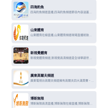
節目類型，包括賽事轉播、賽事分析、羽毛球、乒
四海釣魚
乓球教學
四海釣魚頻道直播,四海釣魚頻道節目內容涵蓋國
內外各類釣魚賽事報導、釣魚知識與魚文化普及、
釣具等產品的生產銷售、釣魚技術的運用和發展研
究等。
山東體育
山東體育在線直播,山東體育頻道現場直播就致力
於為全省9000萬觀眾提供高素質的體育類電視節
目，以傳播體育文化、宏揚體育精神、倡導全民健
身、愉悅觀眾身心為宗旨，全天24小時不間斷播出
新視覺體育
新視覺體育頻道,新視覺高清頻道是全球華語世界
最早開播的高清電視頻道之一，頻道定位於擁有高
清終端的家庭用戶，節目內容以高清影視、賽事直
播為主
廣東高爾夫頻道
廣東電視台高爾夫頻道擁有高爾夫四大滿貫賽、美
巡賽等國際版權獨家直播權以及豐富的高爾夫教學
視頻，是精英人群及高爾夫愛好者的首選媒體頻
道。
博斯無限
博斯無限高清直播,博斯無限在線直播,博斯無限在