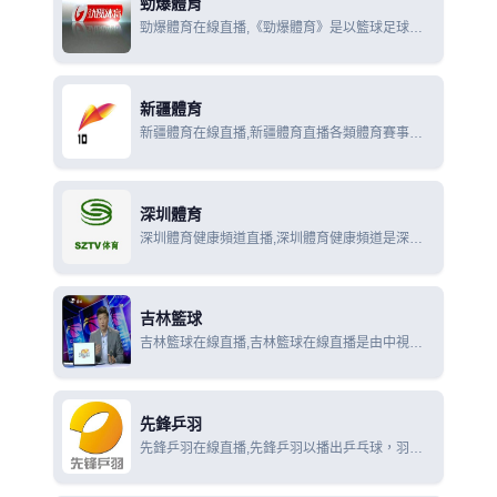
勁爆體育
勁爆體育在線直播,《勁爆體育》是以籃球足球為
核心內容，與NBA TV合作每日直播NBA比賽、
NBA專題及新聞；每週5場全程直播歐洲冠軍聯
賽、ATP大師系列賽、西甲；每天2小時日本圍棋
新疆體育
頻道節目。
新疆體育在線直播,新疆體育直播各類體育賽事為
主,近幾年來自己製作播出的本土賽事有CBA中國
甲A男子籃球聯賽、烏魯木齊街頭三人籃球對抗賽.
深圳體育
深圳體育健康頻道直播,深圳體育健康頻道是深圳
地區全天24小時播出的專業電視頻道，頻道節目立
足本土，放眼世界，以“勁體育”、“大健康”的概
念，展現體育運動的激情四射，倡導都市人的健康
吉林籃球
生活。
吉林籃球在線直播,吉林籃球在線直播是由中視體
育推廣有限公司製作的一個每週55分鐘的電視籃球
雜誌化節目，該節目綜合報導NBA、CBA、
WNBA、CUBA及相關的籃球賽事信息
先鋒乒羽
先鋒乒羽在線直播,先鋒乒羽以播出乒乓球，羽毛
球世界頂級賽事為亮點，保證了各項重大賽事的獨
家性和壟斷性，並且精心挑選群眾喜聞樂見的其它