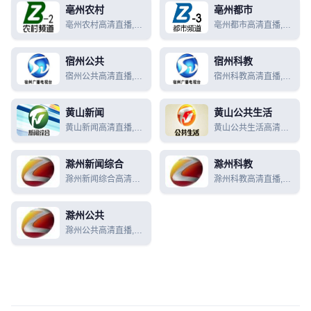
亳州农村
亳州都市
亳州农村高清直播,亳
亳州都市高清直播,亳
州农村在线直播
州都市在线直播
宿州公共
宿州科教
宿州公共高清直播,宿
宿州科教高清直播,宿
州公共在线直播
州科教在线直播
黄山新闻
黄山公共生活
黄山新闻高清直播,黄
黄山公共生活高清直
山新闻在线直播
播,黄山公共生活在线
直播
滁州新闻综合
滁州科教
滁州新闻综合高清直
滁州科教高清直播,滁
播,滁州新闻综合在线
州科教在线直播
直播
滁州公共
滁州公共高清直播,滁
州公共在线直播