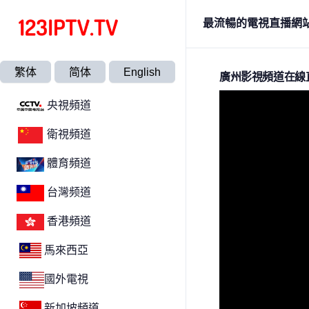
最流暢的電視直播網
繁体
简体
English
廣州影視頻道在線
央視頻道
衛視頻道
體育頻道
台灣频道
香港頻道
馬來西亞
國外電視
新加坡頻道