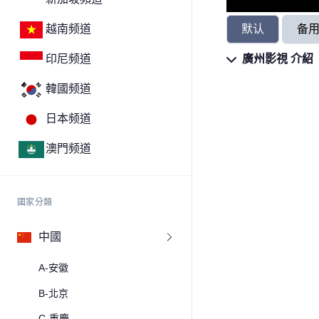
默认
备
越南频道
廣州影視 介紹
印尼频道
韓國频道
日本频道
澳門频道
國家分類
中國
A-安徽
B-北京
C-重慶