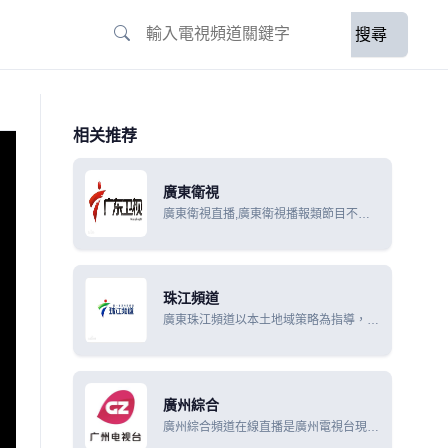
搜尋
相关推荐
廣東衛視
廣東衛視直播,廣東衛視播報類節目不僅
關注本土新聞及民生熱點，更是利用地緣
優勢，聯動港澳，連線全國，放眼全球，
是廣東省內對外宣傳的重要窗口。
珠江頻道
廣東珠江頻道以本土地域策略為指導，突
出資訊、娛樂特色，強化節目創新力度，
進行版面優化和節目調整，收視又有了全
新跨越。
廣州綜合
廣州綜合頻道在線直播是廣州電視台現有
節目生產能力為每日8.5小時，其中無線