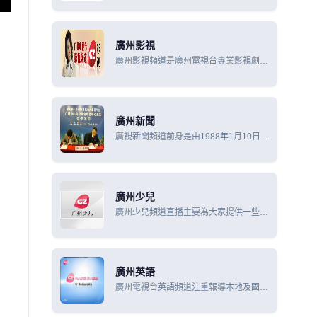
電視節目日均生產6.5小時，播出18小
時；有線電視節目日均生產2小時，播出
72小時。無線電視節目收視人
廣州影視
廣州影視頻道是廣州電視台專業影視劇頻
道。每天播出24小時，以電影、電視劇
和影視資訊、娛樂、賞析欄目為主，大量
展播優秀電影、電視劇，並輔以介紹影視
界動態、花絮、軼聞的欄
廣州新聞
廣視新聞頻道前身是由1988年1月10日晚
啟播的新聞，稱為《廣州新聞》（1988-
1994年）、《今日傳真》（1994-1996
年）和《廣州電視新聞》（1996-2009
年），2009年改名為廣視新聞。
廣州少兒
廣州少兒頻道直播主要為大家提供一些好
看的動畫片,電視劇等。
廣州英語
廣州電視台英語頻道注重報導本地及國際
重大消息,對外宣傳推廣廣州政治、經
濟、社會、科技和文化的進步和發展，幫