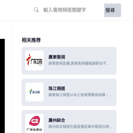
搜尋
相关推荐
廣東衛視
廣東衛視直播,廣東衛視播報類節目不僅
關注本土新聞及民生熱點，更是利用地緣
優勢，聯動港澳，連線全國，放眼全球，
是廣東省內對外宣傳的重要窗口。
珠江頻道
廣東珠江頻道以本土地域策略為指導，突
出資訊、娛樂特色，強化節目創新力度，
進行版面優化和節目調整，收視又有了全
新跨越。
廣州綜合
廣州綜合頻道在線直播是廣州電視台現有
節目生產能力為每日8.5小時，其中無線