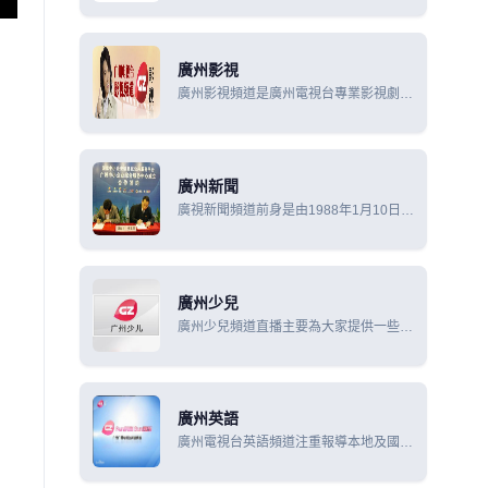
電視節目日均生產6.5小時，播出18小
時；有線電視節目日均生產2小時，播出
72小時。無線電視節目收視人
廣州影視
廣州影視頻道是廣州電視台專業影視劇頻
道。每天播出24小時，以電影、電視劇
和影視資訊、娛樂、賞析欄目為主，大量
展播優秀電影、電視劇，並輔以介紹影視
界動態、花絮、軼聞的欄
廣州新聞
廣視新聞頻道前身是由1988年1月10日晚
啟播的新聞，稱為《廣州新聞》（1988-
1994年）、《今日傳真》（1994-1996
年）和《廣州電視新聞》（1996-2009
年），2009年改名為廣視新聞。
廣州少兒
廣州少兒頻道直播主要為大家提供一些好
看的動畫片,電視劇等。
廣州英語
廣州電視台英語頻道注重報導本地及國際
重大消息,對外宣傳推廣廣州政治、經
濟、社會、科技和文化的進步和發展，幫