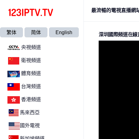
最流暢的電視直播網
繁体
简体
English
深圳國際頻道在線
央視頻道
衛視頻道
體育頻道
台灣频道
香港頻道
馬來西亞
國外電視
新加坡頻道