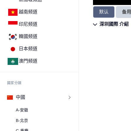
默认
备
越南频道
深圳國際 介紹
印尼频道
韓國频道
日本频道
澳門频道
國家分類
中國
A-安徽
B-北京
C-重慶