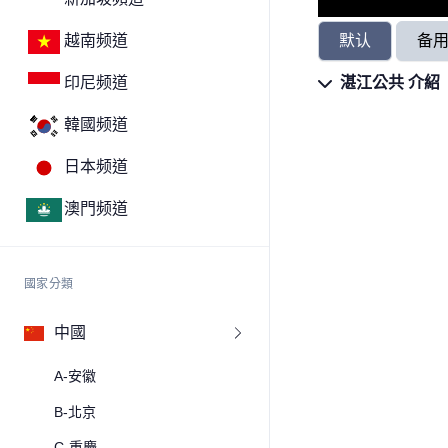
默认
备
越南频道
湛江公共 介紹
印尼频道
韓國频道
日本频道
澳門频道
國家分類
中國
A-安徽
B-北京
C-重慶