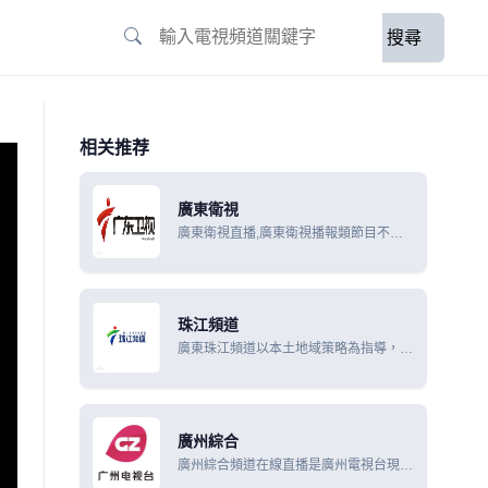
搜尋
相关推荐
廣東衛視
廣東衛視直播,廣東衛視播報類節目不僅
關注本土新聞及民生熱點，更是利用地緣
優勢，聯動港澳，連線全國，放眼全球，
是廣東省內對外宣傳的重要窗口。
珠江頻道
廣東珠江頻道以本土地域策略為指導，突
出資訊、娛樂特色，強化節目創新力度，
進行版面優化和節目調整，收視又有了全
新跨越。
廣州綜合
廣州綜合頻道在線直播是廣州電視台現有
節目生產能力為每日8.5小時，其中無線