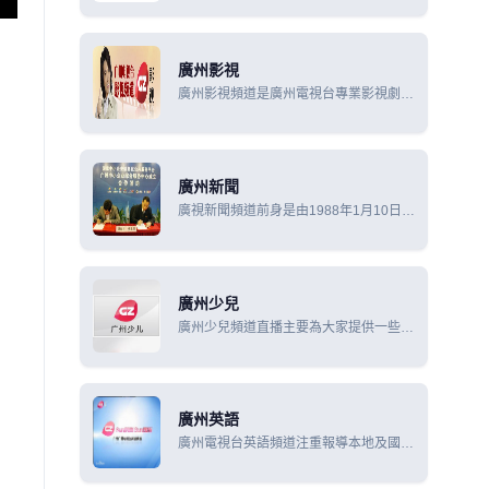
電視節目日均生產6.5小時，播出18小
時；有線電視節目日均生產2小時，播出
72小時。無線電視節目收視人
廣州影視
廣州影視頻道是廣州電視台專業影視劇頻
道。每天播出24小時，以電影、電視劇
和影視資訊、娛樂、賞析欄目為主，大量
展播優秀電影、電視劇，並輔以介紹影視
界動態、花絮、軼聞的欄
廣州新聞
廣視新聞頻道前身是由1988年1月10日晚
啟播的新聞，稱為《廣州新聞》（1988-
1994年）、《今日傳真》（1994-1996
年）和《廣州電視新聞》（1996-2009
年），2009年改名為廣視新聞。
廣州少兒
廣州少兒頻道直播主要為大家提供一些好
看的動畫片,電視劇等。
廣州英語
廣州電視台英語頻道注重報導本地及國際
重大消息,對外宣傳推廣廣州政治、經
濟、社會、科技和文化的進步和發展，幫