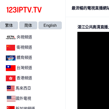
最流暢的電視直播網
繁体
简体
English
湛江公共高清直播
央視頻道
衛視頻道
體育頻道
台灣频道
香港頻道
馬來西亞
國外電視
新加坡頻道