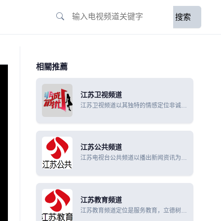
搜索
相關推薦
江苏卫视频道
江苏卫视频道以其独特的情感定位非诚勿
扰脱颖于全国省级卫视频道幸福剧场收视
居省级卫视黄金档剧场之首，非诚勿扰收
视居省级卫视常规栏目之首。
江苏公共频道
江苏电视台公共频道以播出新闻资讯为
主,频道在开播初期，白天大部分时段播
出由江苏省广播电视总台和浙江广播电视
集团共同出资的好易购家庭购物栏目的电
视频道。
江苏教育频道
江苏教育频道定位是服务教育，立德树
人，始终坚持正确舆论导向，坚持教育的